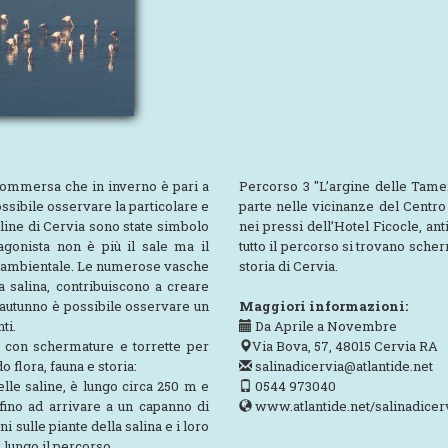
sommersa che in inverno è pari a
Percorso 3 "L’argine delle Tameri
possibile osservare la particolare e
parte nelle vicinanze del Centro 
 saline di Cervia sono state simbolo
nei pressi dell’Hotel Ficocle, an
agonista non è più il sale ma il
tutto il percorso si trovano scherm
ore ambientale. Le numerose vasche
storia di Cervia.
lla salina, contribuiscono a creare
 autunno è possibile osservare un
Maggiori informazioni:
ti.
Da Aprile a Novembre
ti con schermature e torrette per
Via Bova, 57, 48015 Cervia RA
o flora, fauna e storia:
salinadicervia@atlantide.net
elle saline, è lungo circa 250 m e
0544 973040
fino ad arrivare a un capanno di
www.atlantide.net/salinadicer
i sulle piante della salina e i loro
 lungo il percorso.