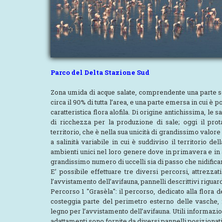
Parco del Delta Stazione Sud
Zona umida di acque salate, comprendente una parte 
circa il 90% di tutta l’area, e una parte emersa in cui è 
caratteristica flora alofila. Di origine antichissima, le
di ricchezza per la produzione di sale; oggi il prot
territorio, che è nella sua unicità di grandissimo val
a salinità variabile in cui è suddiviso il territorio de
ambienti unici nel loro genere dove in primavera e in
grandissimo numero di uccelli sia di passo che nidifican
E’ possibile effettuare tre diversi percorsi, attrezza
l’avvistamento dell’avifauna, pannelli descrittivi riguard
Percorso 1 "Grasèla": il percorso, dedicato alla flora d
costeggia parte del perimetro esterno delle vasche, 
legno per l’avvistamento dell’avifauna. Utili informazion
adattamenti sono fornite da diversi pannelli posizionati